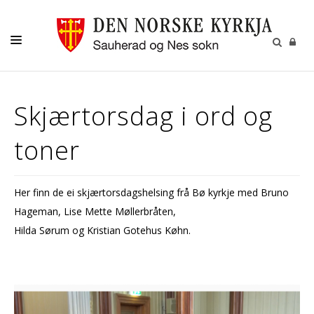
KYRKJA VÅR
Skjærtorsdag i ord og
BARN OG UNGE
toner
VAKSNE
MISJON OG GIVERTENESTE
Her finn de ei skjærtorsdagshelsing frå Bø kyrkje med Bruno
KULTUR
Hageman, Lise Mette Møllerbråten,
GRAVFERD
Hilda Sørum og Kristian Gotehus Køhn.
KALENDER
OM OSS