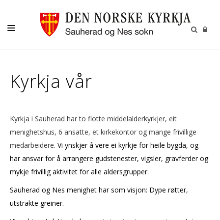
KYRKJA VÅR
Kyrkja vår
BARN OG UNGE
VAKSNE
MISJON OG GIVERTENESTE
Kyrkja i Sauherad har to flotte middelalderkyrkjer, eit
menighetshus, 6 ansatte, et kirkekontor og mange frivillige
KULTUR
medarbeidere.
Vi ynskjer å vere ei kyrkje for heile bygda, og
GRAVFERD
har ansvar for å arrangere gudstenester, vigsler, gravferder og
mykje frivillig aktivitet for alle aldersgrupper.
KALENDER
Sauherad og Nes menighet har som visjon: Dype røtter,
OM OSS
utstrakte greiner.