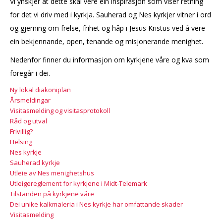
Vi ynskjer at dette skal vere ein inspirasjon som viser retning
for det vi driv med i kyrkja. Sauherad og Nes kyrkjer vitner i ord
og gjerning om frelse, frihet og håp i Jesus Kristus ved å vere
ein bekjennande, open, tenande og misjonerande menighet.
Nedenfor finner du informasjon om kyrkjene våre og kva som
foregår i dei.
Ny lokal diakoniplan
Årsmeldingar
Visitasmelding og visitasprotokoll
Råd og utval
Frivillig?
Helsing
Nes kyrkje
Sauherad kyrkje
Utleie av Nes menighetshus
Utleigereglement for kyrkjene i Midt-Telemark
Tilstanden på kyrkjene våre
Dei unike kalkmaleria i Nes kyrkje har omfattande skader
Visitasmelding