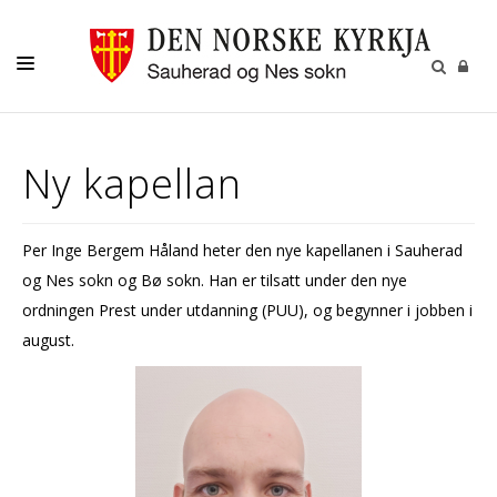
KYRKJA VÅR
Ny kapellan
BARN OG UNGE
VAKSNE
Per Inge Bergem Håland heter den nye kapellanen i Sauherad
MISJON OG GIVERTENESTE
og Nes sokn og Bø sokn. Han er tilsatt under den nye
KULTUR
ordningen Prest under utdanning (PUU), og begynner i jobben i
august.
GRAVFERD
KALENDER
OM OSS