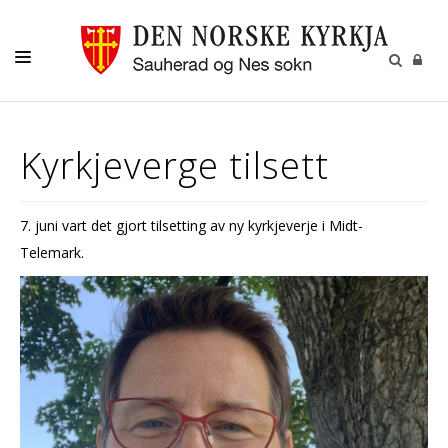
KYRKJA VÅR
Kyrkjeverge tilsett
BARN OG UNGE
VAKSNE
7. juni vart det gjort tilsetting av ny kyrkjeverje i Midt-
MISJON OG GIVERTENESTE
Telemark.
KULTUR
GRAVFERD
KALENDER
OM OSS