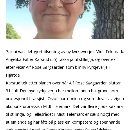
7. juni vart det gjort tilsetting av ny kyrkjeverje i Midt-Telemark.
Angelika Faber Karsrud (55) takka ja til stillinga, og overtek
etter vikar Alf Rose Sørgaarden som blir ny kyrkjeverje i
Hjartdal.
Karsrud tek etter planen over når Alf Rose Sørgaarden sluttar
31. juli. Den nye kyrkjeverja har mellom anna bakgrunn som
profesjonell bratsjist i Oslofilharmonien og som drivar av eigen
akupunkturpraksis i Midt-Telemark. Det var fleire gode søkjarar
til stillinga, og Fellesrådet i Midt-Telemark er særs nøgd med
at ein endeleg har fått på plass ein kompetent og spennande
kyrkjeverje i Angelika Faber Karsrud, seier fellesrådsleiar